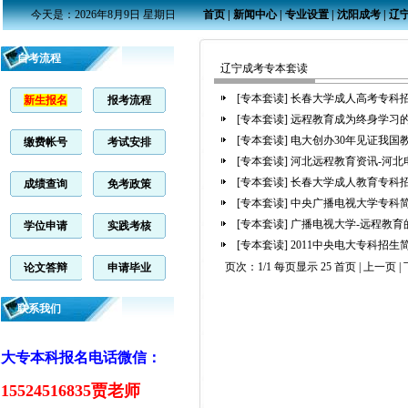
今天是：2026年8月9日 星期日
首页
|
新闻中心
|
专业设置
|
沈阳成考
|
辽
自考流程
辽宁成考专本套读
[专本套读]
长春大学成人高考专科
新生报名
报考流程
[专本套读]
远程教育成为终身学习
[专本套读]
电大创办30年见证我国
缴费帐号
考试安排
[专本套读]
河北远程教育资讯-河北
[专本套读]
长春大学成人教育专科
成绩查询
免考政策
[专本套读]
中央广播电视大学专科
[专本套读]
广播电视大学-远程教育
学位申请
实践考核
[专本套读]
2011中央电大专科招生
页次：1/1 每页显示 25 首页 | 上一页 | 
论文答辩
申请毕业
联系我们
大专本科报名电话微信：
15524516835贾老师