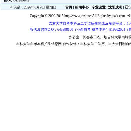
接QQ:641249942
今天是：2026年8月9日 星期日
首页
|
新闻中心
|
专业设置
|
沈阳成考
|
辽
Copyright © 2009-2015 http://www.jqzk.net All Rights by
jlszk.com
|
长
吉林大学自考本科及二学位招生热线及短信平台： 1365430813
报名及咨询Q Q：643898100（业余自考-成考本科）819962601
办公室：长春市工农广场吉林大学南岭校区 邮
吉林大学自考本科
招生信息网 合作伙伴：
吉林大学二学历
、
吉大全日制自