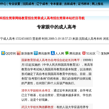
闻中心
|
专业设置
|
沈阳成考
|
辽宁成考
|
专本套读
|
吉林成考
|
证书样本
|
网上报名
科招生简章
网络教育招生简章
成人高考招生简章
本站栏目导航
专家眼中的成人高考
辽宁成人高考
:15524516835 贾老师 时间:2009-5-19 18:57:23 来源:沈阳成人高考本科 浏览:
:
QQ空间
新浪微博
腾讯微博
人人网
腾讯朋友
51社区
复制
国家教育部成人高考办自考综合处处长刘粤平：
1999年1
月1日起实施的《中华人民共和国高等教育法》，将高等
教育自学考试纳入我国高等教育的基本制度，以法律的
形式确定了高自考在我国高等教育中的地位。目前，国
务院“自考暂行条例”仍然有效，我们必须维护法律法规
的严肃性，任何部门和个人应该严格执行。
清华大学副校长余寿文：
通过近年来的发展，自学考试
已立下根基，社会信誉好，受到越来越多家长、学生的
认同，这是个好现象。
武汉大学校长陶德麟教授：
有的人说大学应该培养专