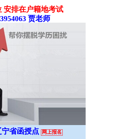
位 安排在户籍地考试
3954063 贾老师
)辽宁省函授点
网上报名