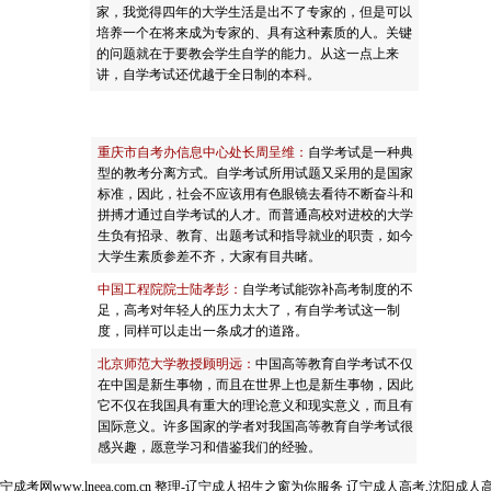
家，我觉得四年的大学生活是出不了专家的，但是可以
培养一个在将来成为专家的、具有这种素质的人。关键
的问题就在于要教会学生自学的能力。从这一点上来
讲，自学考试还优越于全日制的本科。
重庆市自考办信息中心处长周呈维：
自学考试是一种典
型的教考分离方式。自学考试所用试题又采用的是国家
标准，因此，社会不应该用有色眼镜去看待不断奋斗和
拼搏才通过自学考试的人才。而普通高校对进校的大学
生负有招录、教育、出题考试和指导就业的职责，如今
大学生素质参差不齐，大家有目共睹。
中国工程院院士陆孝彭：
自学考试能弥补高考制度的不
足，高考对年轻人的压力太大了，有自学考试这一制
度，同样可以走出一条成才的道路。
北京师范大学教授顾明远：
中国高等教育自学考试不仅
在中国是新生事物，而且在世界上也是新生事物，因此
它不仅在我国具有重大的理论意义和现实意义，而且有
国际意义。许多国家的学者对我国高等教育自学考试很
感兴趣，愿意学习和借鉴我们的经验。
宁成考网
www.lneea.com.cn 整理-辽宁成人招生之窗为你服务 辽宁成人高考,沈阳成人