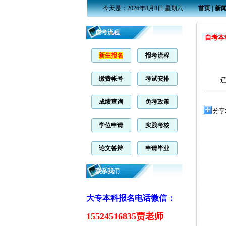
今天是：2026年8月8日 星期六
首页
|
新
自考流程
自考本
新生报名
报考流程
缴费帐号
考试安排
成绩查询
免考政策
分享
学位申请
实践考核
论文答辩
申请毕业
联系我们
大专本科报名电话微信：
15524516835贾老师