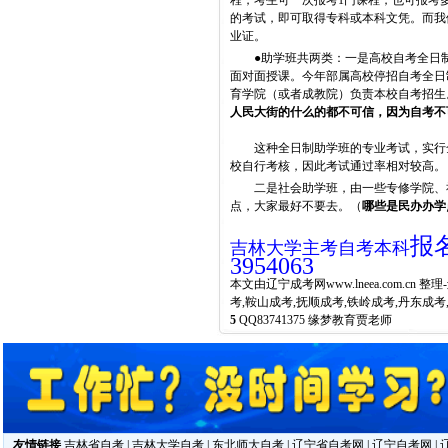
程，考生可一次报考
1
门课程，也可报考
的考试，即可取得专科或本科文凭。而我
业证。
●助学班共两类：一是高校自考全日制
面对面授课。今年部属高校停招自考全日
育学院（或者成教院）负责本校自考招生
人民大街的什么的都不可信，因为自考不
这种全日制助学班的专业考试，实行全
校自行考核，因此考试通过率相对较高。
二是社会助学班，由一些专修学院、社
点，大家最好不要去。（
哪些是民办办学点最
报名
吉林大学主考自考本科
3954063
本文由
辽宁成考网
www.lneea.com
考,鞍山成考,抚顺成考,铁岭成考,丹东成考
5
QQ83741375 缘梦教育贾老师
友情链接
吉林省自考
|
吉林大学自考
|
东北师大自考
|
辽宁省自考网
|
辽宁自考网
|