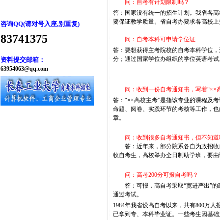
问：自考有计划限制吗？
答：国家没有统一的招生计划。我省各高
要保证教学质量。省自考办要求各高校上
咨询QQ(请对号入座,别重复)
83741375
问：自考本科可申请学位证
答：要想获得主考院校的自考本科学位，
分；通过国家学位办组织的学位英语考试
资料提交邮箱：
63954063@qq.com
问：收到一份自考通知书，写着“××高
答：“××高校主考”是指该专业的课程
命题、阅卷、实践环节的考核等工作，也
章。
问：收到很多自考通知书，但不知道
答：近年来，部分院系各自为政招收
收自考生，高校举办全日制助学班，要由
问：高考
200
分可报自考吗？
答：可报，高自考采取“宽进严出”的
通过考试。
1984
年我省设高自考以来，共有
800
万人
已拿到专、本科毕业证。一些考生因基础