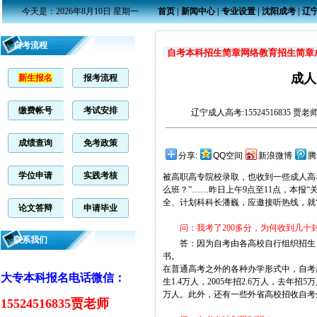
今天是：2026年8月10日 星期一
首页
|
新闻中心
|
专业设置
|
沈阳成考
|
辽
自考流程
自考本科招生简章
网络教育招生简章
成人
新生报名
报考流程
缴费帐号
考试安排
辽宁成人高考
:15524516835 贾
成绩查询
免考政策
分享:
QQ空间
新浪微博
腾
学位申请
实践考核
被高职高专院校录取，也收到一些成人高
么班？”……昨日上午
9
点至
11
点，本报“
全、计划科科长潘巍，应邀接听热线，就
论文答辩
申请毕业
问：我考了
200
多分，为何收到几十
联系我们
答：因为自考由各高校自行组织招生，
书。
在普通高考之外的各种办学形式中，自考
大专本科报名电话微信：
生
1.4
万人，
2005
年招
2.6
万人，去年招
5
万
万人。此外，还有一些外省高校招收自考
15524516835贾老师