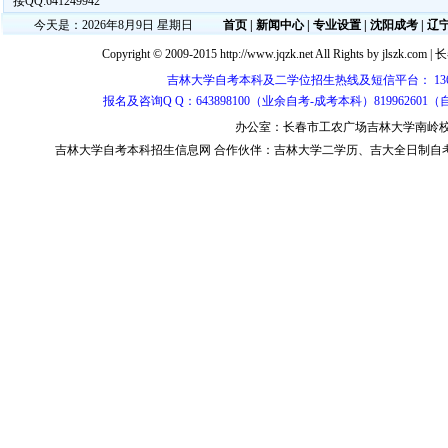
接QQ:641249942
今天是：2026年8月9日 星期日
首页
|
新闻中心
|
专业设置
|
沈阳成考
|
辽
Copyright © 2009-2015 http://www.jqzk.net All Rights by
jlszk.com
|
长
吉林大学自考本科及二学位招生热线及短信平台： 1365430813
报名及咨询Q Q：643898100（业余自考-成考本科）819962601
办公室：长春市工农广场吉林大学南岭校区 邮
吉林大学自考本科
招生信息网 合作伙伴：
吉林大学二学历
、
吉大全日制自