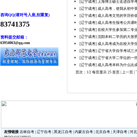
[辽宁成考]
上海博士硕士走进自学
[辽宁成考]
成人高考，使我从初中
咨询QQ(请对号入座,别重复)
[辽宁成考]
成人高考文凭的学历价
83741375
[辽宁成考]
成人高考生报考公共课
[辽宁成考]
在校大学生参加第二专
[辽宁成考]
沈阳本科二学历的大形
资料提交邮箱：
63954063@qq.com
[辽宁成考]
成人高考成为在校大学
[辽宁成考]
辽宁省大学自学考试三
[辽宁成考]
辽宁省大学二学位的一
[辽宁成考]
成人高考本科为什么比
页次：1/2 每页显示 25 首页 | 上一页 |
友情链接
吉林自考
|
辽宁自考
|
黑龙江自考
|
内蒙古自考
|
北京自考
|
天津自考
|
河北