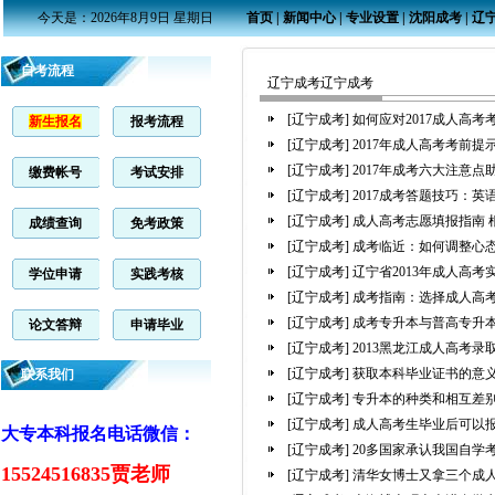
今天是：2026年8月9日 星期日
首页
|
新闻中心
|
专业设置
|
沈阳成考
|
辽
自考流程
辽宁成考辽宁成考
[辽宁成考]
如何应对2017成人高
新生报名
报考流程
[辽宁成考]
2017年成人高考考前
[辽宁成考]
2017年成考六大注意
缴费帐号
考试安排
[辽宁成考]
2017成考答题技巧：
[辽宁成考]
成人高考志愿填报指南 
成绩查询
免考政策
[辽宁成考]
成考临近：如何调整心态
[辽宁成考]
辽宁省2013年成人高考
学位申请
实践考核
[辽宁成考]
成考指南：选择成人高
[辽宁成考]
成考专升本与普高专升
论文答辩
申请毕业
[辽宁成考]
2013黑龙江成人高考
[辽宁成考]
获取本科毕业证书的意
联系我们
[辽宁成考]
专升本的种类和相互差
[辽宁成考]
成人高考生毕业后可以
大专本科报名电话微信：
[辽宁成考]
20多国家承认我国自学
15524516835贾老师
[辽宁成考]
清华女博士又拿三个成