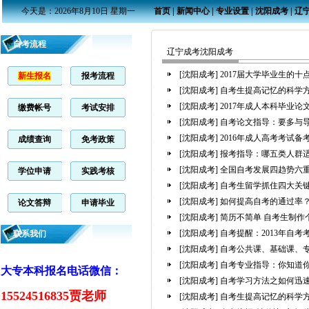
今天是：2026年8月10日 星期一
首页
|
新闻中心
|
专业设置
|
沈阳成考
|
辽
自考流程
辽宁成考沈阳成考
[沈阳成考]
2017届大学毕业生的十
新生报名
报考流程
[沈阳成考]
自考生提高记忆的科学
[沈阳成考]
2017年成人本科毕业
缴费帐号
考试安排
[沈阳成考]
自考论文指导：要多与
[沈阳成考]
2016年成人高考考试备
成绩查询
免考政策
[沈阳成考]
报考指导：哪五类人群
[沈阳成考]
全国自考发展四趋势六
学位申请
实践考核
[沈阳成考]
自考生留学抓住四大关
[沈阳成考]
如何提高自考的通过率
论文答辩
申请毕业
[沈阳成考]
简历不简单 自考生制作
[沈阳成考]
自考提醒：2013年自
联系我们
[沈阳成考]
自考公共课、基础课、
[沈阳成考]
自考专业指导：你知道
大专本科报名电话微信：
[沈阳成考]
自考学习方法之如何迅
15524516835贾老师
[沈阳成考]
自考生提高记忆的科学