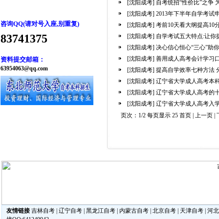
[沈阳成考]
自考统招“性价比”之争
[沈阳成考]
2013年下半年自学考
咨询QQ(请对号入座,别重复)
[沈阳成考]
考前10天看大纲提高10
83741375
[沈阳成考]
自学考试五大特点:让你
[沈阳成考]
决心信心恒心“三心”助
[沈阳成考]
善用成人高考会计学习
资料提交邮箱：
63954063@qq.com
[沈阳成考]
提高自学效率七种方法 
[沈阳成考]
辽宁省大学成人高考本
[沈阳成考]
辽宁省大学成人高考的
[沈阳成考]
辽宁省大学成人高考入
页次：1/2 每页显示 25 首页 | 上一页 |
友情链接
吉林自考
|
辽宁自考
|
黑龙江自考
|
内蒙古自考
|
北京自考
|
天津自考
|
河北