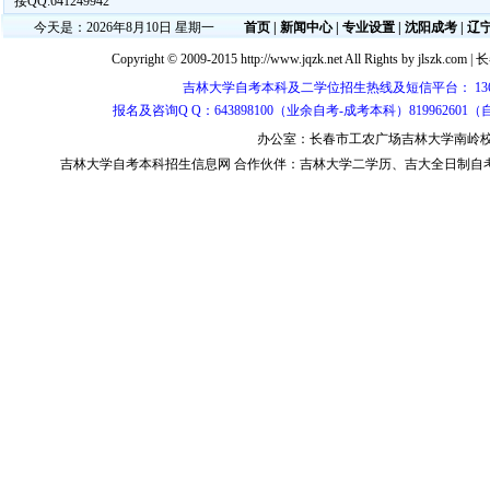
接QQ:641249942
今天是：2026年8月10日 星期一
首页
|
新闻中心
|
专业设置
|
沈阳成考
|
辽
Copyright © 2009-2015 http://www.jqzk.net All Rights by
jlszk.com
|
长
吉林大学自考本科及二学位招生热线及短信平台： 1365430813
报名及咨询Q Q：643898100（业余自考-成考本科）819962601
办公室：长春市工农广场吉林大学南岭校区 邮
吉林大学自考本科
招生信息网 合作伙伴：
吉林大学二学历
、
吉大全日制自