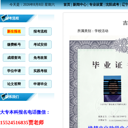
今天是：2026年8月8日 星期六
首页
|
新闻中心
|
专业设置
|
沈阳成考
|
辽
自考流程
吉
所属类别：
学校活动
新生报名
报考流程
缴费帐号
考试安排
成绩查询
免考政策
学位申请
实践考核
论文答辩
申请毕业
联系我们
大专本科报名电话微信：
15524516835贾老师